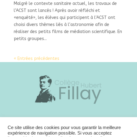
Malgré le contexte sanitaire actuel, les travaux de
l’ACST sont lancés ! Après avoir réfléchi et
«enquété», les élèves qui participent à l’ACST ont
choisi divers thèmes liés à l’astronomie afin de
réaliser des petits films de médiation scientifique. En
petits groupes...
« Entrées précédentes
23 bis rue de Candy – 41 250 Bracieux
Standard administration :
02 54 46 41 32
Ce site utilise des cookies pour vous garantir la meilleure
expérience de navigation possible. Si vous acceptez
E-mail : ce.0410005h@ac-orleans-tours.fr