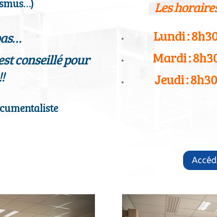
rasmus…)
Les horaire
Lundi : 8h
 pas…
Mardi : 8h3
est conseillé pour
!!
Jeudi : 8h
cumentaliste
Accéde