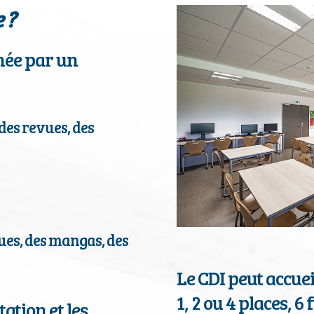
 ?
née par un
des revues, des
ues, des mangas, des
Le CDI peut accueil
1, 2 ou 4 places, 6
ation et les