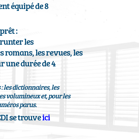
ent équipé de 8
prêt :
unter les
s romans, les revues, les
r une durée de 4
: les dictionnaires, les
res volumineux et, pour les
numéros parus.
DI se trouve
ici