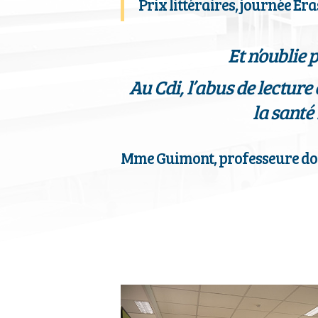
Prix littéraires, journée E
Et n’oublie
Au Cdi, l’abus de lecture 
la santé
Mme Guimont, professeure do