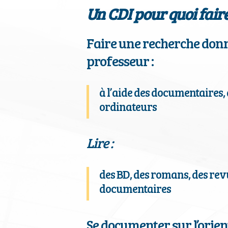
Un CDI pour quoi faire
Faire une recherche don
professeur :
à l’aide des documentaires, 
ordinateurs
Lire :
des BD, des romans, des rev
documentaires
Se documenter sur l’orient