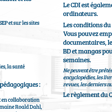
Le CDI est égalem
ordinateurs.
P et sur les sites
Les conditions du 
Vous pouvez empr
documentaires, le
BD et mangas pou
semaines.
es, la santé
Ne peuvent être prêtés 
encyclopédies, les liv
s pédagogiques :
revues, les derniers 
Le règlement du C
t en collaboration
emaine Roald Dahl,