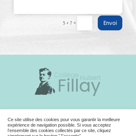
Envoi
=
5 + 7
23 bis rue de Candy – 41 250 Bracieux
Standard administration :
02 54 46 41 32
Ce site utilise des cookies pour vous garantir la meilleure
expérience de navigation possible. Si vous acceptez
E-mail : ce.0410005h@ac-orleans-tours.fr
l'ensemble des cookies collectés par ce site, cliquez