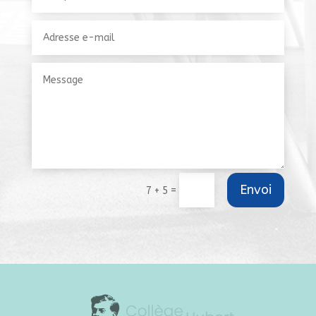
Envoi
=
7 + 5