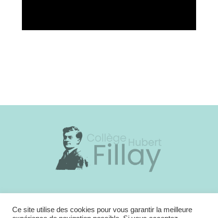
23 bis rue de Candy – 41 250 Bracieux
Standard administration :
02 54 46 41 32
Ce site utilise des cookies pour vous garantir la meilleure