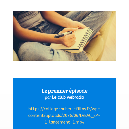
Le premier épisode
par
Le club webradio
https://college-hubert-fillay.fr/wp-
content/uploads/2026/06/LVEAC_EP-
1_lancement-1.mp4