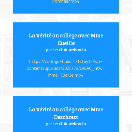
Pommier.mp4
La vérité au collège avec Mme
Cueille
par
Le club webradio
https://college-hubert-fillay.fr/wp-
content/uploads/2026/06/LVEAC_intw-
Mme-Cueille.mp4
La vérité au collège avec Mme
Deschoux
par
Le club webradio