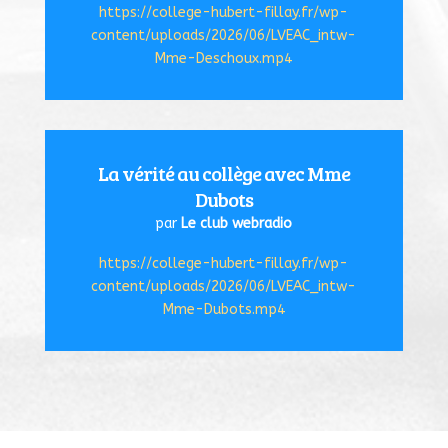
https://college-hubert-fillay.fr/wp-
content/uploads/2026/06/LVEAC_intw-
Mme-Deschoux.mp4
La vérité au collège avec Mme
Dubots
par
Le club webradio
https://college-hubert-fillay.fr/wp-
content/uploads/2026/06/LVEAC_intw-
Mme-Dubots.mp4