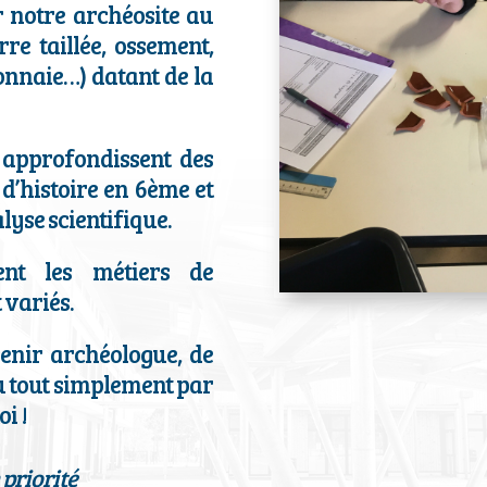
r notre archéosite au
erre taillée, ossement,
onnaie…) datant de la
s approfondissent des
d’histoire en 6ème et
lyse scientifique.
ent les métiers de
 variés.
venir archéologue, de
u tout simplement par
oi !
priorité