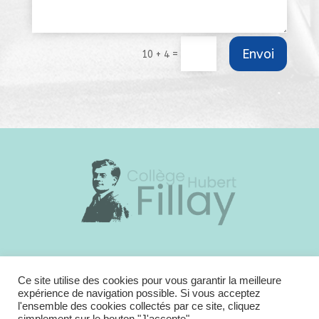
Envoi
=
10 + 4
23 bis rue de Candy – 41 250 Bracieux
Standard administration :
02 54 46 41 32
Ce site utilise des cookies pour vous garantir la meilleure
expérience de navigation possible. Si vous acceptez
E-mail : ce.0410005h@ac-orleans-tours.fr
l'ensemble des cookies collectés par ce site, cliquez