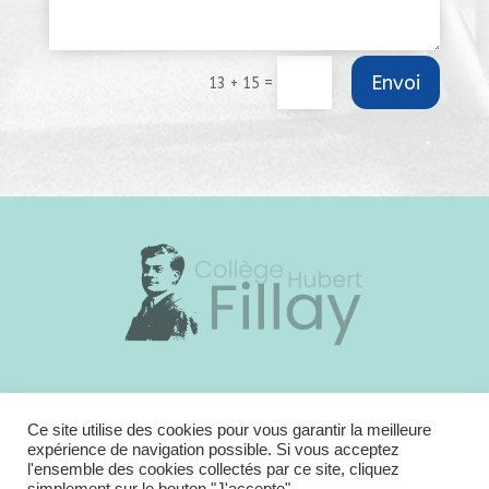
Envoi
=
13 + 15
23 bis rue de Candy – 41 250 Bracieux
Standard administration :
02 54 46 41 32
Ce site utilise des cookies pour vous garantir la meilleure
expérience de navigation possible. Si vous acceptez
E-mail : ce.0410005h@ac-orleans-tours.fr
l'ensemble des cookies collectés par ce site, cliquez