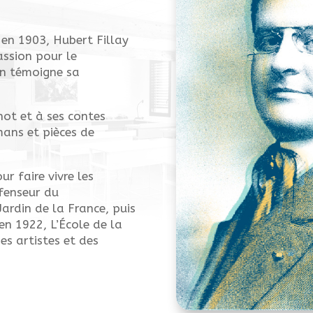
 en 1903, Hubert Fillay
assion pour le
en témoigne sa
ot et à ses contes
mans et pièces de
ur faire vivre les
éfenseur du
 Jardin de la France, puis
 en 1922, L’École de la
es artistes et des