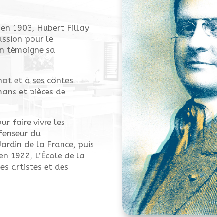
 en 1903, Hubert Fillay
assion pour le
en témoigne sa
ot et à ses contes
mans et pièces de
ur faire vivre les
éfenseur du
 Jardin de la France, puis
 en 1922, L’École de la
es artistes et des